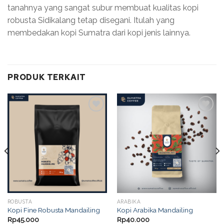
tanahnya yang sangat subur membuat kualitas kopi
robusta Sidikalang tetap disegani. Itulah yang
membedakan kopi Sumatra dari kopi jenis lainnya.
PRODUK TERKAIT
Add to
Add to
wishlist
wishlist
ROBUSTA
ARABIKA
Kopi Fine Robusta Mandailing
Kopi Arabika Mandailing
Rp
45.000
Rp
40.000