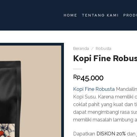
HOME
TENTANG KAMI
PROD
Beranda
/
Robusta
Kopi Fine Robu
Add to
wishlist
45.000
Rp
Kopi Fine Robusta
Mandailin
Kopi Susu. Karena memiliki 
coklat pahit yang kuat dan 
dapat mengimbangi rasa su
memiliki masalah lambung a
Dapatkan
DISKON 20%
dan 