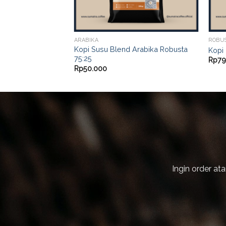
ARABIKA
ROBU
Kopi Susu Blend Arabika Robusta
Kopi 
75:25
Rp
79
Rp
50.000
Ingin order a